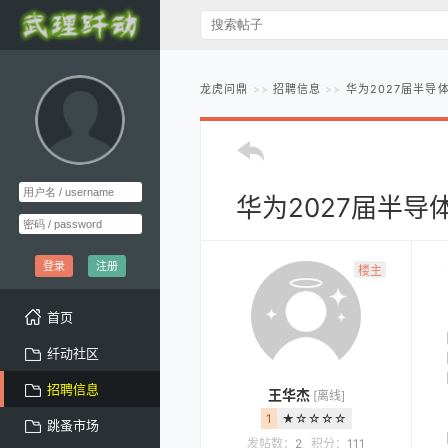
龙虎问鼎
招聘信息
华为2027届半导
华为2027届半导
登录
注册
楼主
首页
纤动社区
招聘信息
王华杰
[离线]
1
★☆☆☆☆
跳蚤市场
发帖数：
2
积分：
111