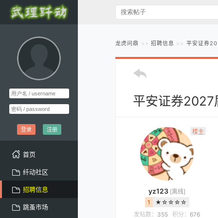
龙虎问鼎
招聘信息
平安证券2
平安证券202
登录
注册
楼主
首页
纤动社区
招聘信息
yz123
[离线]
1
★☆☆☆☆
跳蚤市场
发帖数：
355
积分：
676