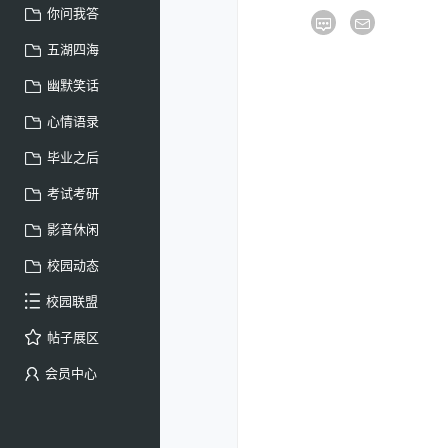
你问我答
五湖四海
幽默笑话
心情语录
毕业之后
考试考研
影音休闲
校园动态
校园联盟
帖子展区
会员中心