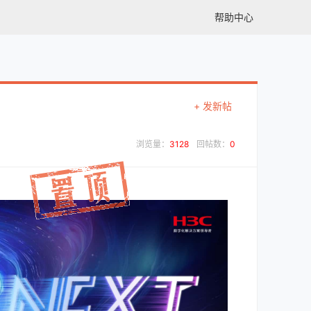
帮助中心
+ 发新帖
浏览量：
3128
回帖数：
0