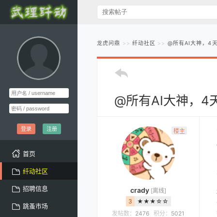
龙虎问鼎
纤动社区
@所有AI大神，
@所有AI大神，
登录
注册
楼主
首页
纤动社区
招聘信息
crady
[离线]
3
★★★☆☆
跳蚤市场
发帖数：
2476
积分：
5021